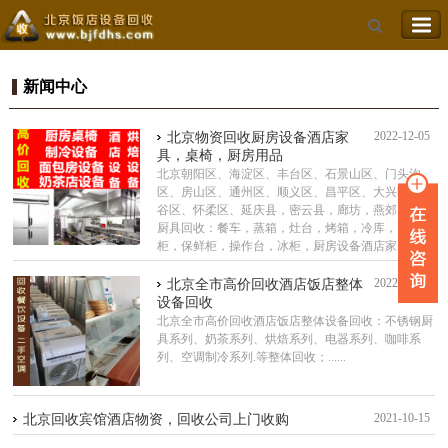
新闻中心
2022-12-05
北京物资回收厨房设备酒店家
具，桌椅，厨房用品
北京朝阳区、海淀区、丰台区、石景山区、门头沟
区、房山区、通州区、顺义区、昌平区、大兴区、平
谷区、怀柔区、延庆县，密云县，廊坊，燕郊，大厂
厨具回收：餐车，蒸箱，灶台，烤箱，冷库，冷藏
柜，保鲜柜，操作台，冰柜，厨房设备酒店家......
2022-03-17
北京全市高价回收酒店饭店整体
设备回收
北京全市高价回收酒店饭店整体设备回收：不锈钢厨
具系列、奶茶系列、烘焙系列、电器系列、咖啡系
列、空调制冷系列.等整体回收；......
2021-10-15
北京回收宾馆酒店物资，回收公司上门收购